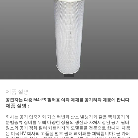
의
하
기
조
회
를
요
제품 설명
청
공급자는 다층 M4-F9 필터용 여과 매체를 공기려과 계통에 팝니다
제품 설명 :
하
회사는 공기 압축기와 가스 터빈과 산소 발생기와 같은 액체공기의
다
분별증류 장비를 위해 다양한 상술의 생산과 자체세정된 공기 필터
원소와 공기 정화 필터 카트리지의 모델들을 전문으로 합니다. 제품
은 미국 HV 회사의 고품질 펄프 필터 페이퍼를 채택합니다 ; 끝 카버