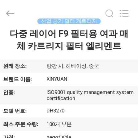
Copyright
©
2021
-
2026
산업 공기 필터 캐트리지
Gu'an
Xinyuan
filter
다중 레이어 F9 필터용 여과 매
집
manufacturing
Co.,
Ltd.
체 카트리지 필터 엘리멘트
All
Rights
제
Reserved.
품
원래 장소:
랑팡 시, 허베이성, 중국
XINYUAN
브랜드 이름:
회
ISO9001 quality management system
인증:
certification
사
DH3270
모델 번호:
소
개
최소 주문 수량:
100개 부분
negotiable
가격: