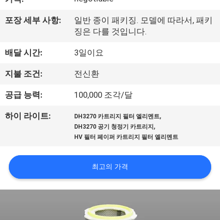
공
포장 세부 사항:
일반 종이 패키징. 모델에 따라서, 패키
장
징은 다를 것입니다.
여
배달 시간:
3일이요
행
지불 조건:
전신환
공급 능력:
100,000 조각/달
품
,
하이 라이트:
DH3270 카트리지 필터 엘리멘트
질
,
DH3270 공기 청정기 카트리지
HV 필터 페이퍼 카트리지 필터 엘리멘트
관
리
최고의 가격
문