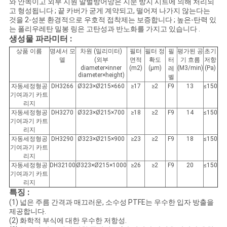
와 안쪽이고 외부 지원 말벌방어망은 지문 방지 시트에 의해 처리되
사
고 형성됩니다 ; 끝 카버가 굳게 계약되고, 떨어져 나가지 않는다는
것을 2-성분 환경적으로 우호적 접착제는 보증합니다 ; 높은-탄력 있
이
는 폴리우레탄 밀봉 링은 고탄성과 반노화를 가지고 있습니다 .
생성물 파라미터 :
트
상품 이름
명세서 모
차원 (밀리미터)
필터
필터 정
필
평가된 공
초기
델
(외부
면적
확도
터
기 흐름
저항
맵
diameter×inner
(m2)
(μm)
(M3/min)
(Pa)
레
diameter×height)
벨
자동세정형공
DH3266
Ø323×Ø215×660
≥17
≥2
F9
13
≤150
기여과기 카트
PRIVACY
리지
자동세정형공
DH3270
Ø323×Ø215×700
≥18
≥2
F9
14
≤150
POLICY
기여과기 카트
리지
자동세정형공
DH3290
Ø323×Ø215×900
≥23
≥2
F9
18
≤150
기여과기 카트
리지
자동세정형공
DH32100
Ø323×Ø215×1000
≥26
≥2
F9
20
≤150
기여과기 카트
리지
특징 :
(1) 넓은 주름 간격과 매끄러운, 소수성 PTFE는 우수한 입자 방출을
제공합니다.
(2) 화학적 부식에 대한 우수한 저항성.