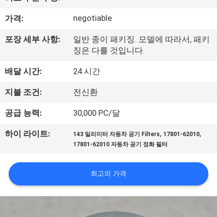
공
negotiable
가격:
장
포장 세부 사항:
일반 종이 패키징. 모델에 따라서, 패키
여
징은 다를 것입니다.
행
배달 시간:
24 시간
지불 조건:
전신환
품
공급 능력:
30,000 PC/달
질
,
,
하이 라이트:
143 밀리미터 자동차 공기 Filters
17801-62010
관
17801-62010 자동차 공기 정화 필터
리
최고의 가격
문