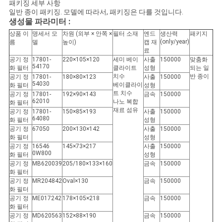
사
패키징 세부 사항
일반 종이 패키징. 모델에 따라서, 패키징은 다를 것입니다.
생성물 파라미터 :
이
상품 이
명세서 모
차원 (외부 × 안쪽 ×
필터 소재
엔드
생산력
패키지
트
(only/year)
름
델
높이)
캡 재
료
공기 정
17801-
220×105×120
세미 베이
사출
150000
맞춤화
맵
54170
화 필터
클라이트
성형
되는 일
치수
반 종이
공기 정
17801-
180×80×123
사출
150000
54030
베이클라이
화 필터
성형
트 치수
공기 정
17801-
192×90×143
금속
150000
PRIVACY
62010
나노 복합
화 필터
재료 섬유
공기 정
17801-
150×85×193
사출
150000
POLICY
64080
화 필터
성형
공기 정
67050
200×130×142
사출
150000
화 필터
성형
공기 정
16546
145×73×217
사출
150000
0W800
화 필터
성형
공기 정
MB620039
205/180×133×160
금속
150000
화 필터
공기 정
MR204842
Oval×130
금속
150000
화 필터
공기 정
ME017242
178×105×218
금속
150000
화 필터
공기 정
MD620563
152×88×190
금속
150000