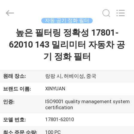
Copyright
©
2021
-
2026
자동 공기 정화 필터
Gu'an
Xinyuan
filter
높은 필터링 정확성 17801-
집
manufacturing
Co.,
Ltd.
62010 143 밀리미터 자동차 공
All
Rights
제
Reserved.
기 정화 필터
품
원래 장소:
랑팡 시, 허베이성, 중국
회
XINYUAN
브랜드 이름:
사
ISO9001 quality management system
인증:
certification
소
17801-62010
모델 번호:
개
100 PC
최소 주문 수량: