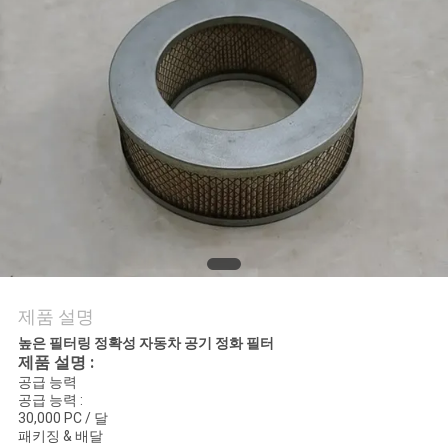
의
하
기
조
회
를
요
청
제품 설명
하
높은 필터링 정확성 자동차 공기 정화 필터
제품 설명 :
공급 능력
다
공급 능력 :
30,000 PC / 달
패키징 & 배달