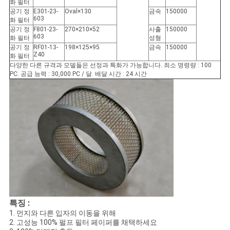
화 필터
공기 정
E301-23-
Oval×130
금속
150000
603
화 필터
공기 정
F801-23-
270×210×52
사출
150000
603
화 필터
성형
공기 정
RF01-13-
198×125×95
금속
150000
Z40
화 필터
다양한 다른 규격과 모델들은 선정과 특화가 가능합니다. 최소 명령량 : 100
PC. 공급 능력 : 30,000 PC / 달. 배달 시간 : 24 시간
특징 :
1. 먼지와 다른 입자의 이동을 위해
2. 고성능 100% 펄프 필터 페이퍼를 채택하세요