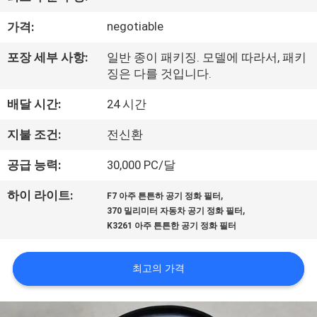
공
negotiable
가격:
장
포장 세부 사항:
일반 종이 패키징. 모델에 따라서, 패키
여
징은 다를 것입니다.
행
배달 시간:
24 시간
지불 조건:
전신환
품
공급 능력:
30,000 PC/달
질
,
하이 라이트:
F7 아주 튼튼하 공기 정화 필터
관
,
370 밀리미터 자동차 공기 정화 필터
K3261 아주 튼튼한 공기 정화 필터
리
최고의 가격
문