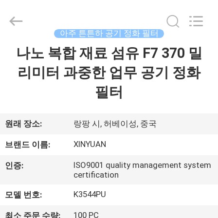
Copyright
©
2021
-
2026
아주 튼튼하 공기 정화 필터
Gu'an
Xinyuan
filter
나노 복합 재료 섬유 F7 370 밀
집
manufacturing
Co.,
Ltd.
리미터 과중한 업무 공기 정화
All
Rights
제
Reserved.
필터
품
원래 장소:
랑팡 시, 허베이성, 중국
회
XINYUAN
브랜드 이름:
사
ISO9001 quality management system
인증:
certification
소
K3544PU
모델 번호:
개
100 PC
최소 주문 수량: