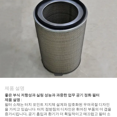
의
하
기
조
회
를
요
청
제품 설명
하
좋은 부식 저항성과 실링 성능과 과중한 업무 공기 정화 필터
제품 설명 :
다
필터 소재는 터치 포인트 지지체 설계와 암호화된 우여곡절 디자인
을 가지고 있습니다. 터치 점받침의 디자인은 휘어진 부품의 더 갭을
증가시킵니다, 공기 흡입과 환기가 더 획일적이고 매끄럽고 필터 소