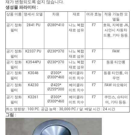
사
재가 변형되도록 쉽지 않습니다.
생성물 파라미터 :
이
상품 이름
명세서 모델
차원
재료
여과 효능
적용 가능한 모
델들
공기 정화
2841
PU
Ø280*410
나노 복합
F7
호워, 지에팽 J6,
트
필터
재료 섬유
사안시 자동차
드롱, 기타 등등.
맵
공기 정화
K2337
PU
Ø230*370
나노 복합
F7
FAW
필터
재료 섬유
PRIVACY
공기 정화
K3544PU
Ø230*370
나노 복합
F7
동풍 티안롱
필터
재료 섬유
POLICY
공기 정화
K3046
Ø300*
베이클라
F7
동풍 티안롱, 아
Ø300*460
필터
이트 치수
우먼
공기 정화
K4230
Ø420*
베이클라
F7
FAW 아오웨이
Ø255*300
필터
이트 치수
공기 정화
K3261
Ø300*
베이클라
F7
쿠민스, 슈타이
Ø300*460
필터
이트 치수
어, 기타 등등.
최소 명령량 : 100 PC. 공급 능력 : 30,000 PC / 달. 배달 시간 : 24 시간
그림 :