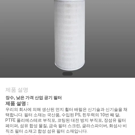
의
하
기
조
회
를
요
제품 설명
청
장수, 낮은 가격 산업 공기 필터
제품 설명 :
하
우리의 회사에 의해 생산된 먼지 휠터 배럴은 신기술과 신기술을 채
택합니다. 필터 소재는 국산품, 수입된 PS, 힌두력의 10번 째 달,
다
PTFE 폴리에스테르 부직포, 코팅된 대전 방지 부직포, 장섬유 필터
페이퍼, 섬유 합성 물질, 금속 필터 스크린, 글라스파이버, 화섬사 비
직조 필터 소재고 합성 섬유 필터 소재입니다.