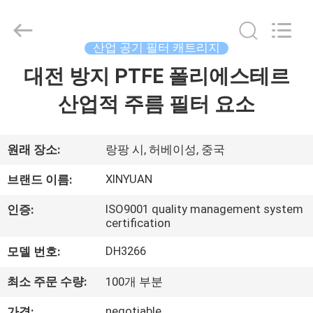
Copyright
©
2021
-
2026
산업 공기 필터 캐트리지
Gu'an
Xinyuan
filter
대전 방지 PTFE 폴리에스테르
집
manufacturing
Co.,
Ltd.
산업적 주름 필터 요소
All
Rights
제
Reserved.
품
원래 장소:
랑팡 시, 허베이성, 중국
XINYUAN
브랜드 이름:
회
ISO9001 quality management system
인증:
certification
사
DH3266
모델 번호:
소
개
최소 주문 수량:
100개 부분
negotiable
가격: