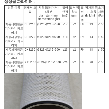
사
생성물 파라미터 :
상품 이름
명세서 모
차원 (밀리미터)
필터
필터 정
필
평가된 공
초기
이
델
(외부
면적
확도
터
기 흐름
저항
diameter×inner
(m2)
(μm)
(M3/min)
(Pa)
레
diameter×height)
벨
트
자동세정형공
DH3266
Ø323×Ø215×660
≥17
≥2
F9
13
≤150
기여과기 카트
맵
리지
자동세정형공
DH3270
Ø323×Ø215×700
≥18
≥2
F9
14
≤150
기여과기 카트
리지
PRIVACY
자동세정형공
DH3290
Ø323×Ø215×900
≥23
≥2
F9
18
≤150
기여과기 카트
POLICY
리지
자동세정형공
DH32100
Ø323×Ø215×1000
≥26
≥2
F9
20
≤150
기여과기 카트
리지