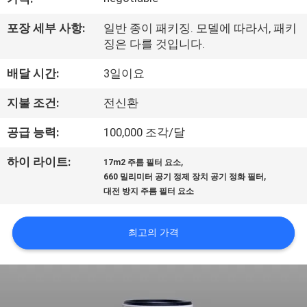
공
포장 세부 사항:
일반 종이 패키징. 모델에 따라서, 패키
장
징은 다를 것입니다.
여
배달 시간:
3일이요
행
지불 조건:
전신환
공급 능력:
100,000 조각/달
품
,
하이 라이트:
17m2 주름 필터 요소
질
,
660 밀리미터 공기 정제 장치 공기 정화 필터
대전 방지 주름 필터 요소
관
리
최고의 가격
문