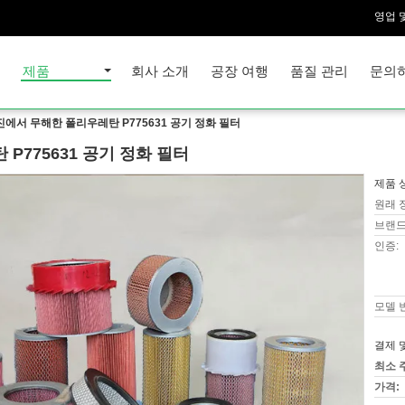
영업 및
집
제품
회사 소개
공장 여행
품질 관리
문의
에서 무해한 폴리우레탄 P775631 공기 정화 필터
P775631 공기 정화 필터
제품 
원래 
브랜드
인증:
모델 
결제 
최소 
가격: