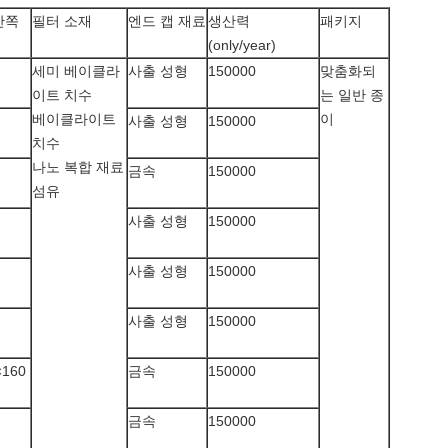
안쪽
필터 소재
엔드 캡 재료
생산력
패키지
(only/year)
세미 베이클라
사출 성형
150000
맞춤화되
이트 치수
는 일반 종
베이클라이트
이
사출 성형
150000
치수
나노 복합 재료
금속
150000
섬유
사출 성형
150000
사출 성형
150000
사출 성형
150000
×160
금속
150000
금속
150000