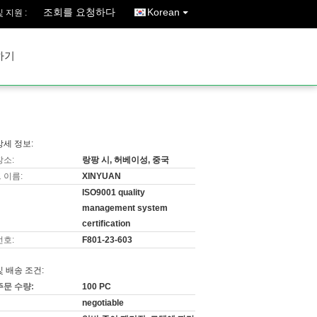
조회를 요청하다
Korean
 지원 :
하기
상세 정보:
장소:
랑팡 시, 허베이성, 중국
 이름:
XINYUAN
ISO9001 quality
management system
certification
번호:
F801-23-603
및 배송 조건:
주문 수량:
100 PC
negotiable