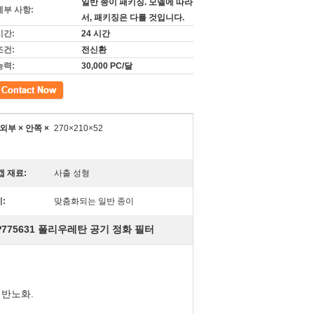
일반 종이 패키징. 모델에 따라
세부 사항:
서, 패키징은 다를 것입니다.
시간:
24 시간
조건:
전신환
능력:
30,000 PC/달
외부 × 안쪽 ×
270×210×52
캡 재료:
사출 성형
:
맞춤화되는 일반 종이
775631 폴리우레탄 공기 정화 필터
 반노화.