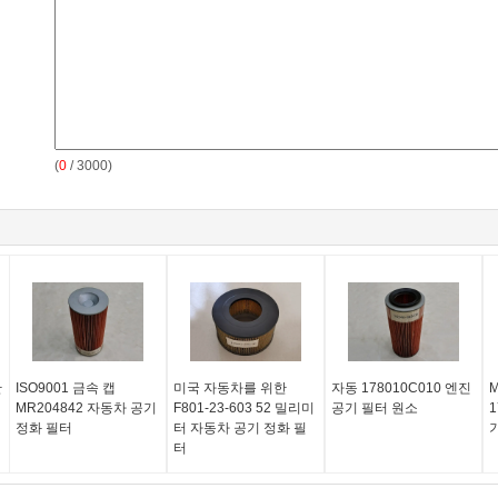
(
0
/ 3000)
탄
ISO9001 금속 캡
미국 자동차를 위한
자동 178010C010 엔진
M
MR204842 자동차 공기
F801-23-603 52 밀리미
공기 필터 원소
1
정화 필터
터 자동차 공기 정화 필
터