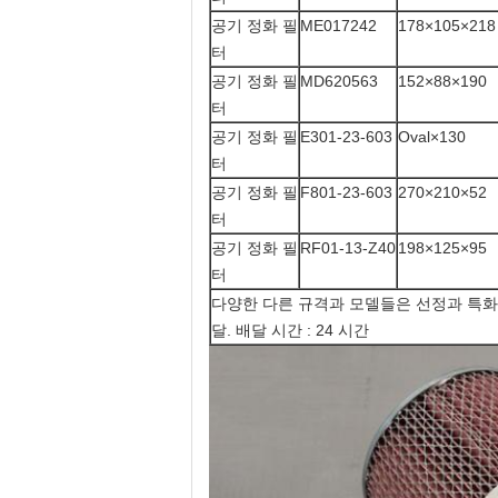
공기 정화 필
ME017242
178×105×218
터
공기 정화 필
MD620563
152×88×190
터
공기 정화 필
E301-23-603
Oval×130
터
공기 정화 필
F801-23-603
270×210×52
터
공기 정화 필
RF01-13-Z40
198×125×95
터
다양한 다른 규격과 모델들은 선정과 특화가 가능
달. 배달 시간 : 24 시간