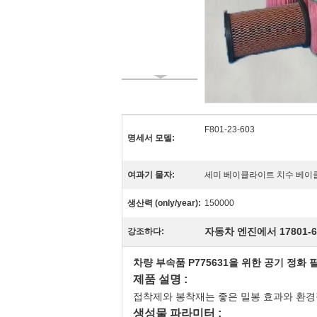
F801-23-603
명세서 모델:
여과기 물자:
세미 베이클라이트 치수 베이클
생산력 (only/year):
150000
자동차 엔진에서 17801-6
강조하다:
차량 부속품 P775631을 위한 공기 정화 
제품 설명 :
접착제와 봉착재는 좋은 밀봉 효과와 환경
생성물 파라미터 :