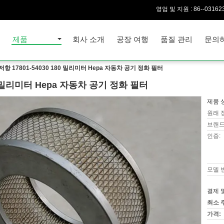
영업 및 지원 :
86--03162
집
제품
회사 소개
공장 여행
품질 관리
문의
저항 17801-54030 180 밀리미터 Hepa 자동차 공기 정화 필터
80 밀리미터 Hepa 자동차 공기 정화 필터
제품 
원래 
브랜드
인증:
모델 
결제 
최소 
가격: