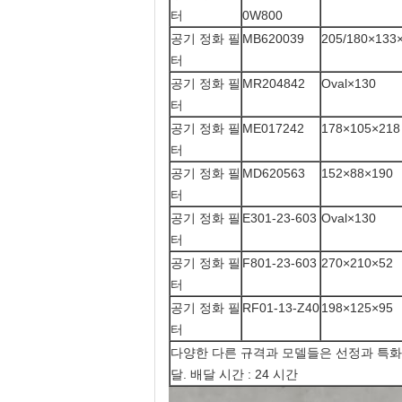
터
0W800
공기 정화 필
MB620039
205/180×133
터
공기 정화 필
MR204842
Oval×130
터
공기 정화 필
ME017242
178×105×218
터
공기 정화 필
MD620563
152×88×190
터
공기 정화 필
E301-23-603
Oval×130
터
공기 정화 필
F801-23-603
270×210×52
터
공기 정화 필
RF01-13-Z40
198×125×95
터
다양한 다른 규격과 모델들은 선정과 특화가 가능
달. 배달 시간 : 24 시간