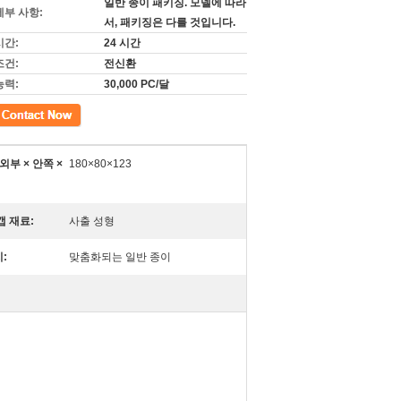
일반 종이 패키징. 모델에 따라
세부 사항:
서, 패키징은 다를 것입니다.
시간:
24 시간
조건:
전신환
능력:
30,000 PC/달
외부 × 안쪽 ×
180×80×123
캡 재료:
사출 성형
:
맞춤화되는 일반 종이