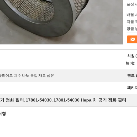
포장 
배달 
지불 
공급 
접촉
차원 (
높이):
라이트 치수 나노 복합 재료 섬유
엔드 
패키지
공기 정화 필터
17801-54030
17801-54030 Hepa 차 공기 정화 필터
,
,
저항