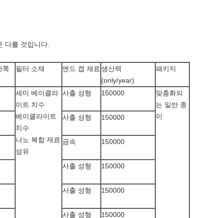
은 다를 것입니다.
안쪽
필터 소재
엔드 캡 재료
생산력
패키지
(only/year)
세미 베이클라
사출 성형
150000
맞춤화되
이트 치수
는 일반 종
베이클라이트
이
사출 성형
150000
치수
나노 복합 재료
금속
150000
섬유
사출 성형
150000
사출 성형
150000
사출 성형
150000