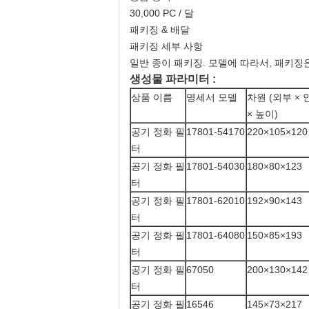
30,000 PC / 달
패키징 & 배달
패키징 세부 사항
일반 종이 패키징. 모델에 따라서, 패키징
생성물 파라미터 :
상품 이름
명세서 모델
차원 (외부 × 
× 높이)
공기 정화 필
17801-54170
220×105×120
터
공기 정화 필
17801-54030
180×80×123
터
공기 정화 필
17801-62010
192×90×143
터
공기 정화 필
17801-64080
150×85×193
터
공기 정화 필
67050
200×130×142
터
공기 정화 필
16546
145×73×217