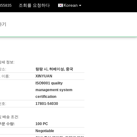
조회를 요청하다
Korean
355835
하기
상세 정보:
장소:
랑팡 시, 허베이성, 중국
 이름:
XINYUAN
ISO9001 quality
management system
certification
번호:
17801-54030
및 배송 조건:
주문 수량:
100 PC
Negotiable